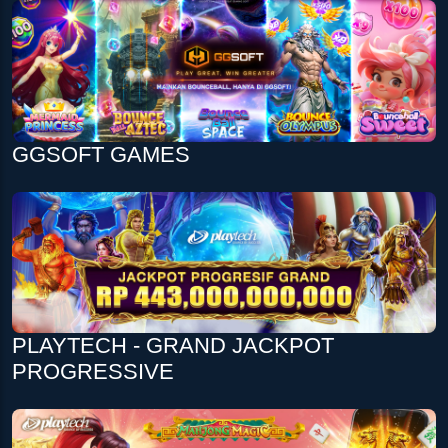
GGSOFT GAMES
PLAYTECH - GRAND JACKPOT
PROGRESSIVE