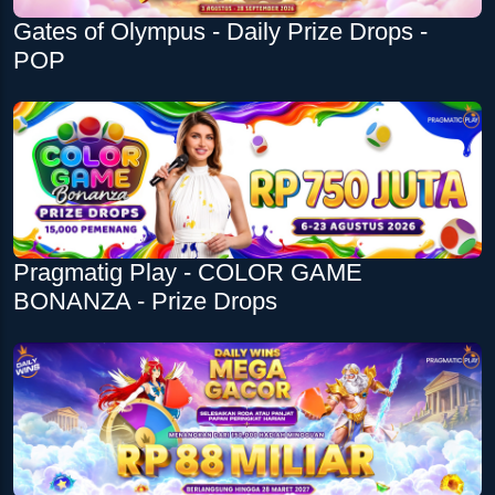
Gates of Olympus - Daily Prize Drops -
POP
Pragmatig Play - COLOR GAME
BONANZA - Prize Drops