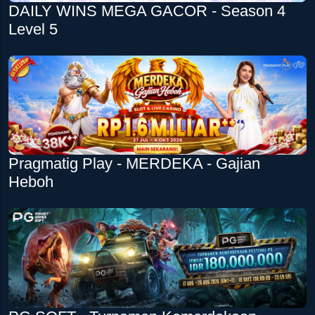
DAILY WINS MEGA GACOR - Season 4
Level 5
Pragmatig Play - MERDEKA - Gajian
Heboh