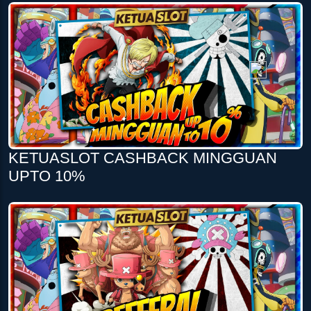
KETUASLOT CASHBACK MINGGUAN
UPTO 10%